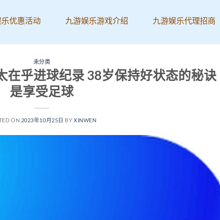
娱乐优惠活动
九游娱乐游戏介绍
九游娱乐代理招商
未分类
太在乎进球纪录 38岁保持好状态的秘诀
是享受足球
TED ON
2023年10月25日
BY
XINWEN