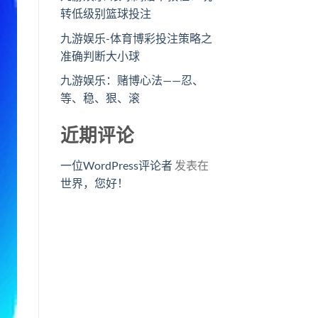
转低级别篮球投注
九游娱乐-体育博彩投注策略之
准确判断大小球
九游娱乐：赌博心法——忍、
等、稳、狠、滚
近期评论
一位WordPress评论者
发表在
世界，您好！