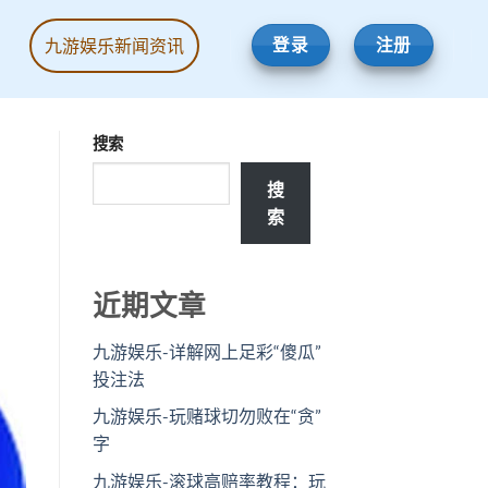
九游娱乐新闻资讯
登录
注册
搜索
搜
索
近期文章
九游娱乐-详解网上足彩“傻瓜”
投注法
九游娱乐-玩赌球切勿败在“贪”
字
九游娱乐-滚球高赔率教程：玩