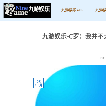
跳
到
九游娱乐APP
九游
内
容
九游娱乐-C罗：我并不
POS
25
10 月