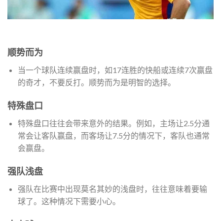
顺势而为
当一个球队连续赢盘时，如17连胜的快船或连续7次赢盘
的奇才，不要反打。顺势而为是明智的选择。
特殊盘口
特殊盘口往往会带来意外的结果。例如，主场让2.5分通
常会让客队赢盘，而客场让7.5分的情况下，客队也通常
会赢盘。
强队浅盘
强队在比赛中出现莫名其妙的浅盘时，往往意味着要输
球了。这种情况下需要小心。